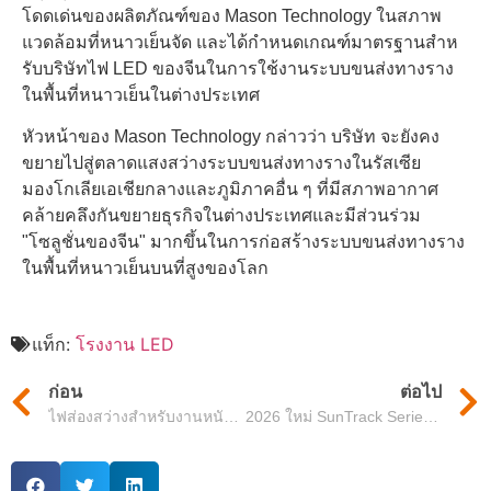
โดดเด่นของผลิตภัณฑ์ของ Mason Technology ในสภาพ
แวดล้อมที่หนาวเย็นจัด และได้กําหนดเกณฑ์มาตรฐานสําห
รับบริษัทไฟ LED ของจีนในการใช้งานระบบขนส่งทางราง
ในพื้นที่หนาวเย็นในต่างประเทศ
หัวหน้าของ Mason Technology กล่าวว่า บริษัท จะยังคง
ขยายไปสู่ตลาดแสงสว่างระบบขนส่งทางรางในรัสเซีย
มองโกเลียเอเชียกลางและภูมิภาคอื่น ๆ ที่มีสภาพอากาศ
คล้ายคลึงกันขยายธุรกิจในต่างประเทศและมีส่วนร่วม
"โซลูชั่นของจีน" มากขึ้นในการก่อสร้างระบบขนส่งทางราง
ในพื้นที่หนาวเย็นบนที่สูงของโลก
แท็ก:
โรงงาน LED
ก่อน
ต่อไป
ไฟส่องสว่างสําหรับงานหนักสําหรับสภาพแวดล้อมที่รุนแรง – IK10, IP66 และพร้อมพื้นที่ขุด
2026 ใหม่ SunTrack Series All-in-One ไฟถนน LED พลังงานแสงอาทิตย์