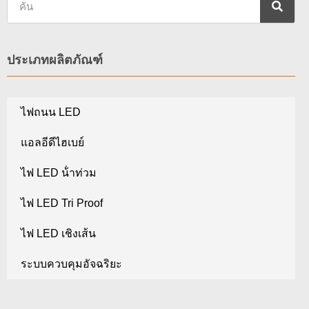
ประเภทผลิตภัณฑ์
ไฟถนน LED
แอลอีดีไฮเบย์
ไฟ LED น้ําท่วม
ไฟ LED Tri Proof
ไฟ LED เชิงเส้น
ระบบควบคุมอัจฉริยะ