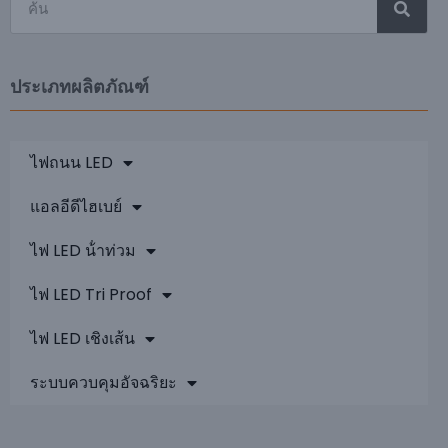
ประเภทผลิตภัณฑ์
ไฟถนน LED
แอลอีดีไฮเบย์
ไฟ LED น้ําท่วม
ไฟ LED Tri Proof
ไฟ LED เชิงเส้น
ระบบควบคุมอัจฉริยะ