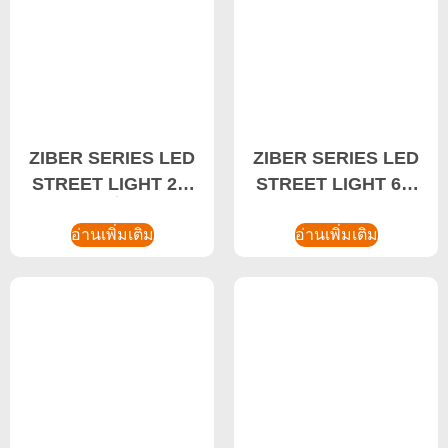
ZIBER SERIES LED
ZIBER SERIES LED
STREET LIGHT 20-
STREET LIGHT 60-
50W โซลูชั่นไฟถนน,
100W ระบบควบคุมแสง
โซลูชั่นไฟ LED
อ่านเพิ่มเติม
อัจฉริยะ, ติดตั้งเพิ่มไฟ
อ่านเพิ่มเติม
อุตสาหกรรม
ถนน Led