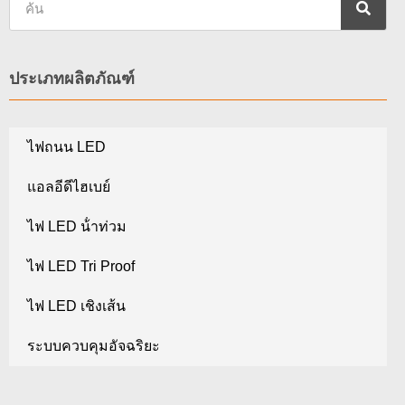
ประเภทผลิตภัณฑ์
ไฟถนน LED
แอลอีดีไฮเบย์
ไฟ LED น้ําท่วม
ไฟ LED Tri Proof
ไฟ LED เชิงเส้น
ระบบควบคุมอัจฉริยะ