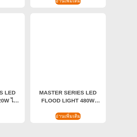
LED น้ําท่วมสนามกีฬา
อ่านเพิ่มเติม
S LED
MASTER SERIES LED
20W ไฟ
FLOOD LIGHT 480W
่วมไฟ LED
ประหยัดพลังงานไฮเบย์ไลท์,ผู้
ผลิตไฟไฮเบย์
อ่านเพิ่มเติม