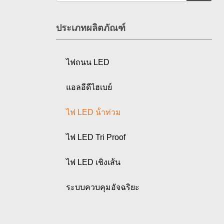
ประเภทผลิตภัณฑ์
ไฟถนน LED
แอลอีดีไฮเบย์
ไฟ LED น้ําท่วม
ไฟ LED Tri Proof
ไฟ LED เชิงเส้น
ระบบควบคุมอัจฉริยะ