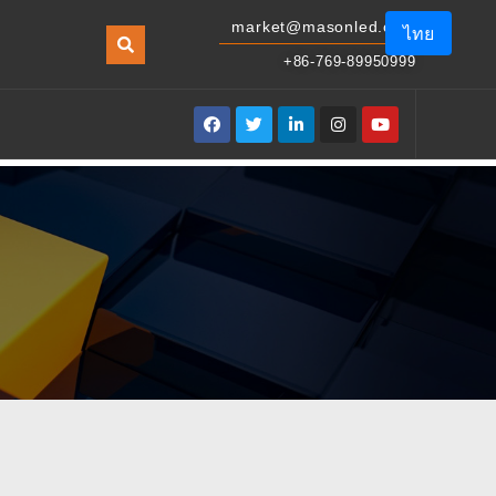
market@masonled.com
ไทย
+86-769-89950999