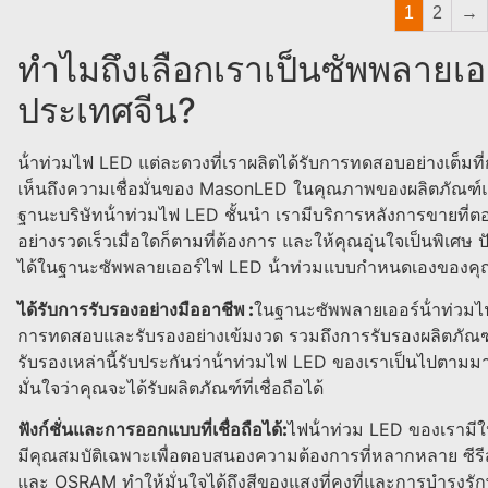
1
2
→
ทําไมถึงเลือกเราเป็นซัพพลายเอ
ประเทศจีน?
น้ําท่วมไฟ LED แต่ละดวงที่เราผลิตได้รับการทดสอบอย่างเต็มที
เห็นถึงความเชื่อมั่นของ MasonLED ในคุณภาพของผลิตภัณฑ์แ
ฐานะบริษัทน้ําท่วมไฟ LED ชั้นนํา เรามีบริการหลังการขายที
อย่างรวดเร็วเมื่อใดก็ตามที่ต้องการ และให้คุณอุ่นใจเป็นพิเศษ ปัจ
ได้ในฐานะซัพพลายเออร์ไฟ LED น้ําท่วมแบบกําหนดเองของคุ
ได้รับการรับรองอย่างมืออาชีพ :
ในฐานะซัพพลายเออร์น้ําท่วมไฟ
การทดสอบและรับรองอย่างเข้มงวด รวมถึงการรับรองผลิตภั
รับรองเหล่านี้รับประกันว่าน้ําท่วมไฟ LED ของเราเป็นไปตา
มั่นใจว่าคุณจะได้รับผลิตภัณฑ์ที่เชื่อถือได้
ฟังก์ชั่นและการออกแบบที่เชื่อถือได้:
ไฟน้ําท่วม LED ของเรามีใ
มีคุณสมบัติเฉพาะเพื่อตอบสนองความต้องการที่หลากหลาย ซีรี
และ OSRAM ทําให้มั่นใจได้ถึงสีของแสงที่คงที่และการบํารุงรักษา