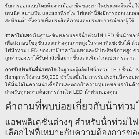
รับการออกแบบโดยทีมงานมืออาชีพของเราในประเทศจีนเพื่อใ
เทนนิส สนามบิน และสถานีรถไฟ ไฟเหล่านี้ยังมีการออกแบบออปต
สะท้อนต่ํา ซึ่งช่วยเพิ่มประสิทธิภาพและประสบการณ์ของผู้ใช้
ราคาไม่แพง :
ในฐานะซัพพลายเออร์น้ําท่วมไฟ LED ชั้นนําของ
เพื่อส่งมอบโซลูชั่นแสงสว่างคุณภาพสูงในราคาที่แข่งขันได้ ด้ว
ไฟน้ําท่วม LED ของเรามีราคาไม่แพงและมีประสิทธิภาพสูง ความ
ลูกค้าของเราได้รับคําสั่งซื้อมากขึ้นและเพิ่มส่วนแบ่งการตลาด
การรับประกันที่น่าพอใจ:
ในฐานะผู้ผลิตไฟน้ําท่วม LED ชั้นนํา 
มีอายุการใช้งาน 50,000 ชั่วโมงขึ้นไป การรับประกันนี้ครอบค
ให้มั่นใจในความน่าเชื่อถือและตอกย้ําความทุ่มเทของเราในด้า
สําหรับทุกความต้องการด้านไฟ LED น้ําท่วมของคุณ
คําถามที่พบบ่อยเกี่ยวกับน้ําท่
แอพพลิเคชั่นต่างๆ สําหรับน้ําท่วม
เลือกไฟที่เหมาะกับความต้องการของ