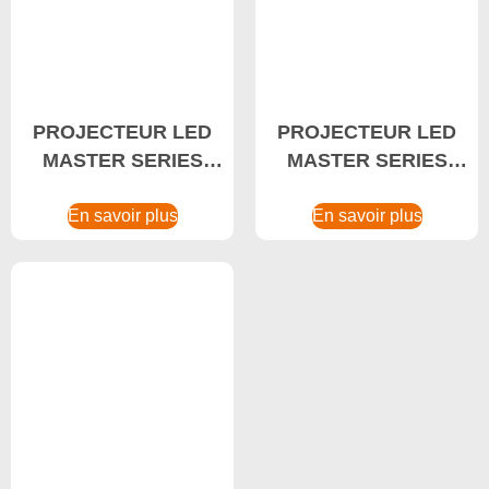
PROJECTEUR LED
PROJECTEUR LED
MASTER SERIES
MASTER SERIES
240W Fabricant
320W Projecteur
En savoir plus
LED, Projecteur LED
En savoir plus
de haute puissance