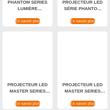
PHANTOM SERIES
PROJECTEUR LED
LUMIÈRE
SÉRIE PHANTOM
LUMINEUSE LED
700-1200W LED
400-600W Éclairage
En savoir plus
haute puissance,
En savoir plus
Haut Pare-Explosion,
projecteur LED
Projecteur LED de
étanche
stade
PROJECTEUR LED
PROJECTEUR LED
MASTER SERIES
MASTER SERIES
640-720W LED OVNI
800-960W Lumière
Lumière de haute
En savoir plus
En savoir plus
haute