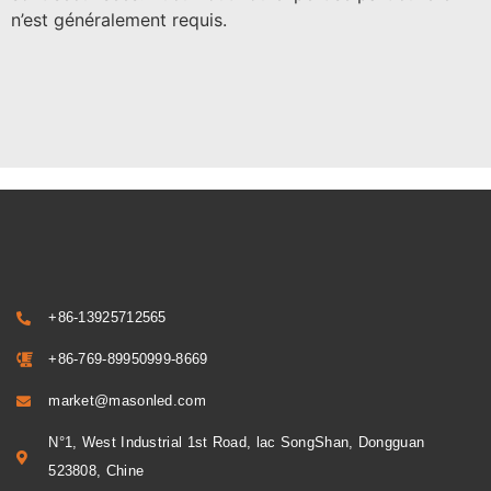
n’est généralement requis.
+86-13925712565
+86-769-89950999-8669
market@masonled.com
N°1, West Industrial 1st Road, lac SongShan, Dongguan
523808, Chine