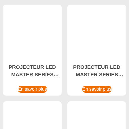
baie, LED intelligente
écoénergétique
de haute baie
PROJECTEUR LED
PROJECTEUR LED
MASTER SERIES
MASTER SERIES
80W Projecteur pare-
160W Projecteur
En savoir plus
explosion
pare-explosion,
En savoir plus
projecteur LED de
stade