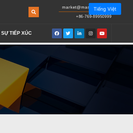
market@masonled.com
Tiếng Việt
+86-769-89950999
SỰ TIẾP XÚC