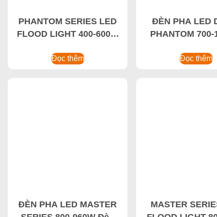
PHANTOM SERIES LED
ĐÈN PHA LED
FLOOD LIGHT 400-600W
PHANTOM 700-
Chống cháy nổ High Bay
Đèn pha LED cô
Light,Sân vận động LED
Đọc thêm
cao, Đèn pha LE
Đọc thêm
Flood Light
thấm nướ
ĐÈN PHA LED MASTER
MASTER SERIE
SERIES 800-960W Đèn
FLOOD LIGHT 8