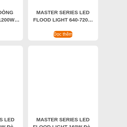
 DÒNG
MASTER SERIES LED
1200W
FLOOD LIGHT 640-720W
ng suất
UFO LED High Bay
D chống
Light,Đèn LED High Bay
Đọc thêm
c
thông minh
S LED
MASTER SERIES LED
0W Đèn
FLOOD LIGHT 160W Đèn