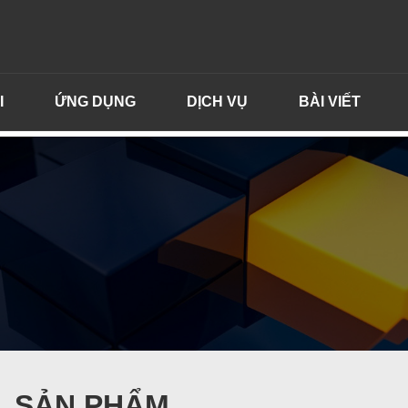
I
ỨNG DỤNG
DỊCH VỤ
BÀI VIẾT
SẢN PHẨM