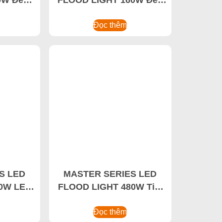
áy nổ
pha chống cháy nổ,Đèn
pha LED sân vận động
Đọc thêm
S LED
MASTER SERIES LED
0W LED
FLOOD LIGHT 480W Tiết
pha LED
kiệm năng lượng High
ao
Bay Light, Nhà sản xuất
Đọc thêm