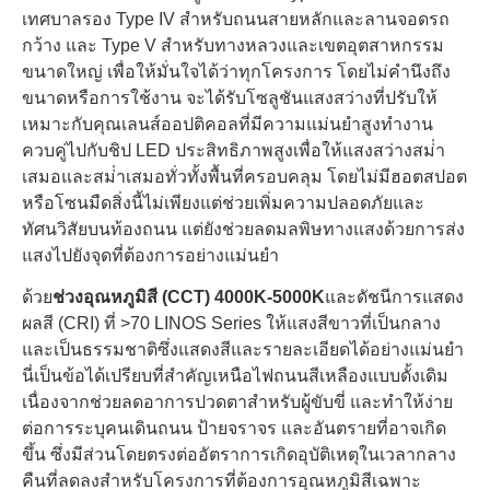
เทศบาลรอง Type IV สําหรับถนนสายหลักและลานจอดรถ
กว้าง และ Type V สําหรับทางหลวงและเขตอุตสาหกรรม
ขนาดใหญ่ เพื่อให้มั่นใจได้ว่าทุกโครงการ โดยไม่คํานึงถึง
ขนาดหรือการใช้งาน จะได้รับโซลูชันแสงสว่างที่ปรับให้
เหมาะกับคุณเลนส์ออปติคอลที่มีความแม่นยําสูงทํางาน
ควบคู่ไปกับชิป LED ประสิทธิภาพสูงเพื่อให้แสงสว่างสม่ํา
เสมอและสม่ําเสมอทั่วทั้งพื้นที่ครอบคลุม โดยไม่มีฮอตสปอต
หรือโซนมืดสิ่งนี้ไม่เพียงแต่ช่วยเพิ่มความปลอดภัยและ
ทัศนวิสัยบนท้องถนน แต่ยังช่วยลดมลพิษทางแสงด้วยการส่ง
แสงไปยังจุดที่ต้องการอย่างแม่นยํา
ด้วย
ช่วงอุณหภูมิสี (CCT) 4000K-5000K
และดัชนีการแสดง
ผลสี (CRI) ที่ >70 LINOS Series ให้แสงสีขาวที่เป็นกลาง
และเป็นธรรมชาติซึ่งแสดงสีและรายละเอียดได้อย่างแม่นยํา
นี่เป็นข้อได้เปรียบที่สําคัญเหนือไฟถนนสีเหลืองแบบดั้งเดิม
เนื่องจากช่วยลดอาการปวดตาสําหรับผู้ขับขี่ และทําให้ง่าย
ต่อการระบุคนเดินถนน ป้ายจราจร และอันตรายที่อาจเกิด
ขึ้น ซึ่งมีส่วนโดยตรงต่ออัตราการเกิดอุบัติเหตุในเวลากลาง
คืนที่ลดลงสําหรับโครงการที่ต้องการอุณหภูมิสีเฉพาะ