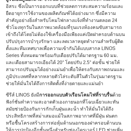
อิสระ ซึ่งเป็นการออกแบบที่ช่วยลดการสะสมความร้อนและ
ยืดอายุการใช้งานของผลิตภัณฑ์ได้อย่างมาก ซึ่งมีความ
สําคัญอย่างยิ่งสําหรับโคมไฟกลางแจ้งที่ทํางานตลอด 24
ชั่วโมงทุกวันในสภาพแวดล้อมที่รุนแรงห้องคนขับสามารถ
เข้าถึงได้โดยไม่ต้องใช้เครื่องมือเพียงแค่เปิดฝาครอบด้านบน
ปรับปรุงการบํารุงรักษา และลดเวลาหยุดทํางานสําหรับผู้ติด
ตั้งและทีมเทศบาลเพื่อความเข้ากันได้แบบสากล LINOS
Series ทั้งหมดมาพร้อมกับเดือยปรับได้มาตรฐาน 60 มม.
และเดือยสามารถเอียงได้ 20° โดยปรับ 2.5° ต่อขั้น ช่วยให้
สามารถปรับมุมได้อย่างแม่นยําเพื่อให้ตรงกับสภาพถนนและ
ภูมิประเทศที่หลากหลายตัวไล่ระดับสีในตัวในรุ่นมาตรฐาน
ช่วยให้มั่นใจได้ถึงการติดตั้งที่ง่ายดายและแม่นยํา
ซีรีส์ LINOS ยังมี
การออกแบบตัวเรือนโคมไฟที่ราบรื่น
ด้วย
ฟังก์ชั่นทําความสะอาดตัวเองภายนอกที่โฉบเฉี่ยวและทัน
สมัยช่วยป้องกันการกักเก็บฝุ่นและน้ํา ทําให้มั่นใจได้ถึง
ประสิทธิภาพที่สม่ําเสมอแม้ในสภาพอากาศที่มีฝุ่น ฝนตก
หรือชื้นโครงสร้างการห่อหุ้มด้านนอกของฝาครอบด้านบน
ให้การปกป้องอีกชั้นหนึ่งสําหรับช่องไดรเวอร์ LED ช่วยเพิ่ม