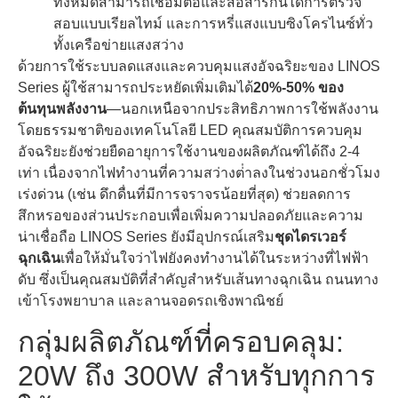
ทั้งหมดสามารถเชื่อมต่อและสื่อสารกันได้การตรวจ
สอบแบบเรียลไทม์ และการหรี่แสงแบบซิงโครไนซ์ทั่ว
ทั้งเครือข่ายแสงสว่าง
ด้วยการใช้ระบบลดแสงและควบคุมแสงอัจฉริยะของ LINOS
Series ผู้ใช้สามารถประหยัดเพิ่มเติมได้
20%-50% ของ
ต้นทุนพลังงาน
—นอกเหนือจากประสิทธิภาพการใช้พลังงาน
โดยธรรมชาติของเทคโนโลยี LED คุณสมบัติการควบคุม
อัจฉริยะยังช่วยยืดอายุการใช้งานของผลิตภัณฑ์ได้ถึง 2-4
เท่า เนื่องจากไฟทํางานที่ความสว่างต่ําลงในช่วงนอกชั่วโมง
เร่งด่วน (เช่น ดึกดื่นที่มีการจราจรน้อยที่สุด) ช่วยลดการ
สึกหรอของส่วนประกอบเพื่อเพิ่มความปลอดภัยและความ
น่าเชื่อถือ LINOS Series ยังมีอุปกรณ์เสริม
ชุดไดรเวอร์
ฉุกเฉิน
เพื่อให้มั่นใจว่าไฟยังคงทํางานได้ในระหว่างที่ไฟฟ้า
ดับ ซึ่งเป็นคุณสมบัติที่สําคัญสําหรับเส้นทางฉุกเฉิน ถนนทาง
เข้าโรงพยาบาล และลานจอดรถเชิงพาณิชย์
กลุ่มผลิตภัณฑ์ที่ครอบคลุม:
20W ถึง 300W สําหรับทุกการ