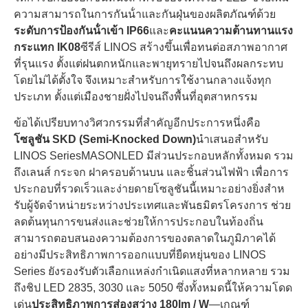
ความสามารถในการกันน้ําและกันฝุ่นของผลิตภัณฑ์ด้วย
ระดับการป้องกันน้ําเข้า IP66
และ
คะแนนความต้านทานแรง
กระแทก IK08
ซีรีส์ LINOS สร้างขึ้นเพื่อทนต่อสภาพอากาศ
ที่รุนแรง ตั้งแต่ฝนตกหนักและพายุทรายไปจนถึงผลกระทบ
โดยไม่ได้ตั้งใจ จึงเหมาะสําหรับการใช้งานกลางแจ้งทุก
ประเภท ตั้งแต่เมืองชายฝั่งไปจนถึงพื้นที่อุตสาหกรรม
ข้อได้เปรียบทางวิศวกรรมที่สําคัญอีกประการหนึ่งคือ
โซลูชัน SKD (Semi-Knocked Down)
นําเสนอสําหรับ
LINOS SeriesMASONLED มีส่วนประกอบหลักทั้งหมด รวม
ถึงเลนส์ กระจก ฝาครอบด้านบน และชิ้นส่วนไฟฟ้า เพื่อการ
ประกอบที่รวดเร็วและง่ายดายโซลูชันนี้เหมาะอย่างยิ่งสําห
รับผู้จัดจําหน่ายระหว่างประเทศและพันธมิตรโครงการ ช่วย
ลดต้นทุนการขนส่งและช่วยให้การประกอบในท้องถิ่น
สามารถตอบสนองความต้องการของตลาดในภูมิภาคได้
อย่างมีประสิทธิภาพการออกแบบที่ยืดหยุ่นของ LINOS
Series ยังรองรับตัวเลือกแหล่งกําเนิดแสงที่หลากหลาย รวม
ถึงชิป LED 2835, 3030 และ 5050 ซึ่งทั้งหมดนี้ให้ความโดด
เด่น
ประสิทธิภาพการส่องสว่าง 180lm / W
—เกณฑ์