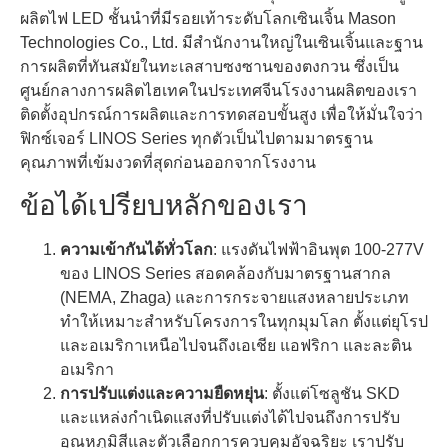
ผลิตไฟ LED ชั้นนําที่มีรอยเท้าระดับโลกเซินเจิ้น Mason
Technologies Co., Ltd. มีสํานักงานใหญ่ในเซินเจิ้นและฐาน
การผลิตที่ทันสมัยในทะเลสาบซงซานของตงกวน ซึ่งเป็น
ศูนย์กลางการผลิตไฮเทคในประเทศจีนโรงงานผลิตของเรา
ติดตั้งอุปกรณ์การผลิตและการทดสอบขั้นสูง เพื่อให้มั่นใจว่า
ฟิกซ์เจอร์ LINOS Series ทุกตัวเป็นไปตามมาตรฐาน
คุณภาพที่เข้มงวดที่สุดก่อนออกจากโรงงาน
ข้อได้เปรียบหลักของเรา
ความเข้ากันได้ทั่วโลก
: แรงดันไฟฟ้าอินพุต 100-277V
ของ LINOS Series สอดคล้องกับมาตรฐานสากล
(NEMA, Zhaga) และการกระจายแสงหลายประเภท
ทําให้เหมาะสําหรับโครงการในทุกมุมโลก ตั้งแต่ยุโรป
และอเมริกาเหนือไปจนถึงเอเชีย แอฟริกา และละติน
อเมริกา
การปรับแต่งและความยืดหยุ่น
: ตั้งแต่โซลูชัน SKD
และแหล่งกําเนิดแสงที่ปรับแต่งได้ไปจนถึงการปรับ
อุณหภูมิสีและตัวเลือกการควบคุมอัจฉริยะ เราปรับ