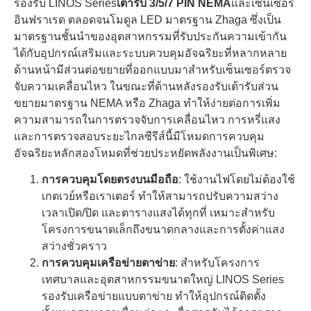
รองรับ LINOS Series
เต้ารับ 3/5/7 PIN NEMA
และเซ็นเซอร์
อินฟราเรด ตลอดจนโมดูล LED มาตรฐาน Zhaga ซึ่งเป็น
มาตรฐานชั้นนําของอุตสาหกรรมที่รับประกันความเข้ากัน
ได้กับอุปกรณ์เสริมและระบบควบคุมอัจฉริยะที่หลากหลาย
ด้านหน้ามีส่วนต่อขยายที่ออกแบบมาสําหรับเซ็นเซอร์ตรวจ
จับความเคลื่อนไหว ในขณะที่ด้านหลังรองรับเต้ารับส่วน
ขยายมาตรฐาน NEMA หรือ Zhaga ทําให้ง่ายต่อการเพิ่ม
ความสามารถในการตรวจจับการเคลื่อนไหว การหรี่แสง
และการตรวจสอบระยะไกลซีรีส์นี้มีโหมดการควบคุม
อัจฉริยะหลักสองโหมดที่ช่วยประหยัดพลังงานเป็นพิเศษ:
การควบคุมโดยตรงบนมือถือ
: ใช้งานไฟโดยไม่ต้องใช้
เกตเวย์หรือเราเตอร์ ทําให้สามารถปรับความสว่าง
เวลาเปิด/ปิด และตารางแสงได้ทุกที่ เหมาะสําหรับ
โครงการขนาดเล็กถึงขนาดกลางและการตั้งค่าแสง
สว่างชั่วคราว
การควบคุมเครือข่ายตาข่าย
: สําหรับโครงการ
เทศบาลและอุตสาหกรรมขนาดใหญ่ LINOS Series
รองรับเครือข่ายแบบตาข่าย ทําให้อุปกรณ์ติดตั้ง