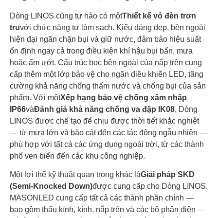
Dòng LINOS cũng tự hào có một
Thiết kế vỏ đèn trơn
tru
với chức năng tự làm sạch. Kiểu dáng đẹp, bên ngoài
hiện đại ngăn chặn bụi và giữ nước, đảm bảo hiệu suất
ổn định ngay cả trong điều kiện khí hậu bụi bẩn, mưa
hoặc ẩm ướt. Cấu trúc bọc bên ngoài của nắp trên cung
cấp thêm một lớp bảo vệ cho ngăn điều khiển LED, tăng
cường khả năng chống thấm nước và chống bụi của sản
phẩm. Với một
Xếp hạng bảo vệ chống xâm nhập
IP66
và
Đánh giá khả năng chống va đập IK08
, Dòng
LINOS được chế tạo để chịu được thời tiết khắc nghiệt
— từ mưa lớn và bão cát đến các tác động ngẫu nhiên —
phù hợp với tất cả các ứng dụng ngoài trời, từ các thành
phố ven biển đến các khu công nghiệp.
Một lợi thế kỹ thuật quan trọng khác là
Giải pháp SKD
(Semi-Knocked Down)
được cung cấp cho Dòng LINOS.
MASONLED cung cấp tất cả các thành phần chính —
bao gồm thấu kính, kính, nắp trên và các bộ phận điện —