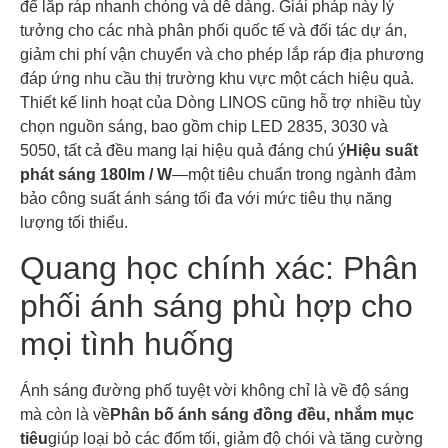
để lắp ráp nhanh chóng và dễ dàng. Giải pháp này lý
tưởng cho các nhà phân phối quốc tế và đối tác dự án,
giảm chi phí vận chuyển và cho phép lắp ráp địa phương
đáp ứng nhu cầu thị trường khu vực một cách hiệu quả.
Thiết kế linh hoạt của Dòng LINOS cũng hỗ trợ nhiều tùy
chọn nguồn sáng, bao gồm chip LED 2835, 3030 và
5050, tất cả đều mang lại hiệu quả đáng chú ý
Hiệu suất
phát sáng 180lm / W
—một tiêu chuẩn trong ngành đảm
bảo công suất ánh sáng tối đa với mức tiêu thụ năng
lượng tối thiểu.
Quang học chính xác: Phân
phối ánh sáng phù hợp cho
mọi tình huống
Ánh sáng đường phố tuyệt vời không chỉ là về độ sáng
mà còn là về
Phân bố ánh sáng đồng đều, nhắm mục
tiêu
giúp loại bỏ các đốm tối, giảm độ chói và tăng cường