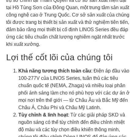
trụ sở chính tại Thâm Quyến và cơ sở sản xuất hiện đại
tại Hồ Tùng Sơn của Đông Quan, một trung tâm sản xuất
công nghệ cao ở Trung Quốc. Cơ sở sản xuất của chúng
tôi được trang bị thiết bị sản xuất và thử nghiệm tiên tiến,
đảm bảo rằng mọi thiết bị cố định LINOS Series đều đáp
ứng các tiêu chuẩn chất lượng nghiêm ngặt nhất trước
khi xuất xưởng.
Lợi thế cốt lõi của chúng tôi
Khả năng tương thích toàn cầu
: Điện áp đầu vào
100-277V của LINOS Series, tuân thủ các tiêu
chuẩn quốc tế (NEMA, Zhaga) và nhiều loại phân
phối ánh sáng làm cho nó phù hợp với các dự án ở
mọi nơi trên thế giới — từ Châu Âu và Bắc Mỹ đến
Châu Á, Châu Phi và Châu Mỹ Latinh.
Tùy chỉnh & linh hoạt
: Từ các giải pháp SKD và
nguồn sáng có thể tùy chỉnh đến điều chỉnh nhiệt
độ màu và các tùy chọn điều khiển thông minh,
chúng tôi điều chỉnh Dòng LINOS để đáp ứng các