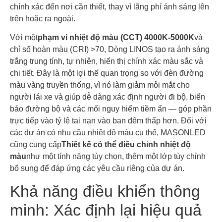
chính xác đến nơi cần thiết, thay vì lãng phí ánh sáng lên
trên hoặc ra ngoài.
Với một
phạm vi nhiệt độ màu (CCT) 4000K-5000K
và
chỉ số hoàn màu (CRI) >70, Dòng LINOS tạo ra ánh sáng
trắng trung tính, tự nhiên, hiển thị chính xác màu sắc và
chi tiết. Đây là một lợi thế quan trọng so với đèn đường
màu vàng truyền thống, vì nó làm giảm mỏi mắt cho
người lái xe và giúp dễ dàng xác định người đi bộ, biển
báo đường bộ và các mối nguy hiểm tiềm ẩn — góp phần
trực tiếp vào tỷ lệ tai nạn vào ban đêm thấp hơn. Đối với
các dự án có nhu cầu nhiệt độ màu cụ thể, MASONLED
cũng cung cấp
Thiết kế có thể điều chỉnh nhiệt độ
màu
như một tính năng tùy chọn, thêm một lớp tùy chỉnh
bổ sung để đáp ứng các yêu cầu riêng của dự án.
Khả năng điều khiển thông
minh: Xác định lại hiệu quả