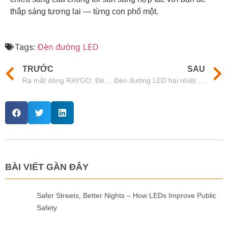
thắp sáng tương lai — từng con phố một.
Tags:
Đèn đường LED
TRƯỚC
SAU
Ra mắt dòng RAYGO: Đèn đường ngoài trời tiết kiệm chi phí nhất cho mọi tình huống
Đèn đường LED hai nhiệt độ: Cân bằng giữa an toàn và sinh thái
BÀI VIẾT GẦN ĐÂY
Safer Streets, Better Nights – How LEDs Improve Public
Safety