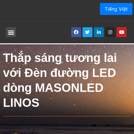
Tiếng Việt
SẢN PHẨM
VỀ CHÚNG TÔI
ỨNG DỤNG
DỊCH VỤ
BÀI VIẾT
SỰ TIẾP XÚC
Thắp sáng tương lai
với Đèn đường LED
dòng MASONLED
LINOS