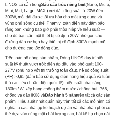
LINOS có sẵn trong
Sáu cấu trúc riêng biệt
(Nano, Micro,
Mini, Mid, Large, MAXI) với dải công suất từ 20W đến
300W, mỗi dải được tối ưu hóa cho một ứng dụng và
vùng phủ sóng cụ thể. Phạm vi toàn diện này đảm bảo
rằng bạn không bao giờ phải thỏa hiệp về hiệu suất —
cho dù bạn cần một thiết bị cố định 20W nhỏ gọn cho
đường dân cư hẹp hay thiết bị cố định 300W mạnh mẽ
cho đường cao tốc đông đúc.
Trên toàn bộ dòng sản phẩm, Dòng LINOS duy trì hiệu
suất kỹ thuật vượt trội: điện áp đầu vào phổ quát 100-
277V (phù hợp với thị trường toàn cầu), hệ số công suất
(PF) >0,95 (đảm bảo sử dụng điện năng hiệu quả và tuân
thủ các tiêu chuẩn điện quốc tế), hiệu suất phát sáng
180lm / W, xếp hạng chống thấm nước / chống bụi IP66,
chống va đập IK08 và
Bảo hành 5 năm
trên tất cả các sản
phẩm. Hiệu suất nhất quán này trên tất cả các mô hình có
nghĩa là các nhà lập kế hoạch dự án và nhà phân phối có
thể dựa vào cùng một chất lượng cao, bất kể họ chọn dải