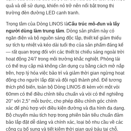
quả và dễ sử dụng, khiến nó trở nên nổi bật trong thị
trường đèn đường LED cạnh tranh.
Trọng tâm của Dòng LINOS là
Cấu trúc mô-đun và lấy
người dùng làm trung tâm
. Dòng sản phẩm này có
ngăn điện và bộ nguồn sáng độc lập, thiết kế giảm thiểu
sự tích tụ nhiệt và kéo dài tuổi thọ của sản phẩm đáng kể
— rất quan trọng đối với các thiết bị chiếu sáng ngoài trời
hoạt động 24/7 trong môi trường khắc nghiệt. Phòng lái
có thể truy cập mà không cần dụng cụ bằng cách mở nắp
trên, hợp lý hóa việc bảo trì và giảm thời gian ngừng hoạt
động cho người lắp đặt và đội ngũ thành phố. Để tương
thích phổ biến, toàn bộ Dòng LINOS đi kèm với một vòi
60mm có thể điều chỉnh tiêu chuẩn và vòi có thể nghiêng
20° với 2,5° mỗi bước, cho phép điều chỉnh góc chính
xác để phù hợp với điều kiện đường và địa hình đa dạng.
Bộ chuyển màu tích hợp trong phiên bản tiêu chuẩn đảm
bảo lắp đặt dễ dàng và chính xác, loại bỏ nhu cầu về các
công cụ bổ sung và tiết kiệm thời gian quý báu tại chỗ.