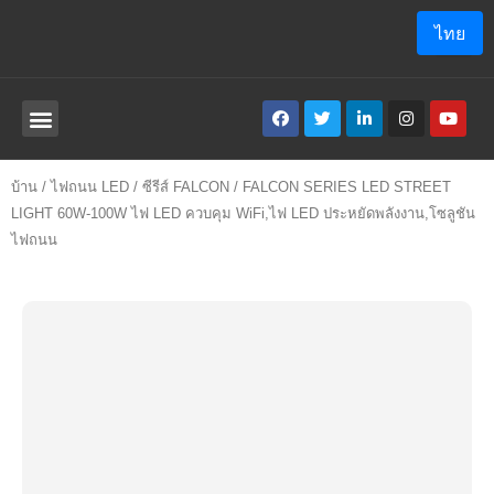
ไทย
เกี่ยวกับเรา
โปรแกรม ประยุกต์
บ้าน
/
ไฟถนน LED
/
ซีรีส์ FALCON
/ FALCON SERIES LED STREET
LIGHT 60W-100W ไฟ LED ควบคุม WiFi,ไฟ LED ประหยัดพลังงาน,โซลูชัน
ไฟถนน