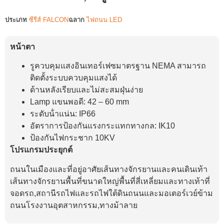
ประเภท
ซีรีส์ FALCON
ฉลาก
ไฟถนน LED
หน้าตา
รูควบคุมแสงอินเทอร์เฟซมาตรฐาน NEMA สามารถ
ติดตั้งระบบควบคุมแสงได้
ด้านหลังเรียบและไม่สะสมฝุ่นง่าย
Lamp แขนพอดี: 42 – 60 mm
ระดับน้ําแน่น: IP66
อัตราการป้องกันแรงกระแทกทางกล: IK10
ป้องกันไฟกระชาก 10KV
โปรแกรมประยุกต์
ถนนในเมืองและที่อยู่อาศัย
เส้นทางจักรยานและคนเดินเท้า
เส้นทางจักรยาน
พื้นที่ขนาดใหญ่
พื้นที่สี่เหลี่ยมและทางเท้า
ที่
จอดรถ,
สถานีรถไฟและรถไฟใต้ดิน
ถนนและมอเตอร์เวย์
ข้าม
ถนน
โรงงานอุตสาหกรรม,
ทางม้าลาย