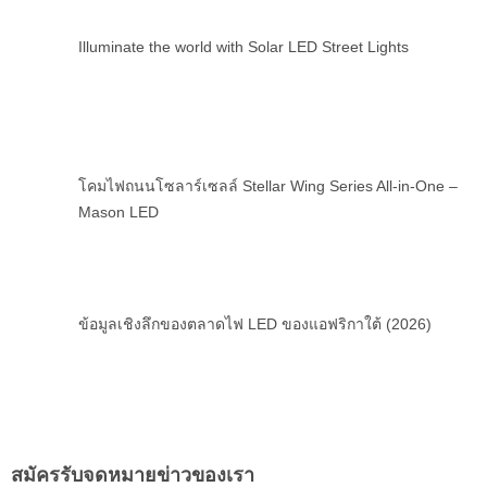
Illuminate the world with Solar LED Street Lights
โคมไฟถนนโซลาร์เซลล์ Stellar Wing Series All-in-One –
Mason LED
ข้อมูลเชิงลึกของตลาดไฟ LED ของแอฟริกาใต้ (2026)
สมัครรับจดหมายข่าวของเรา