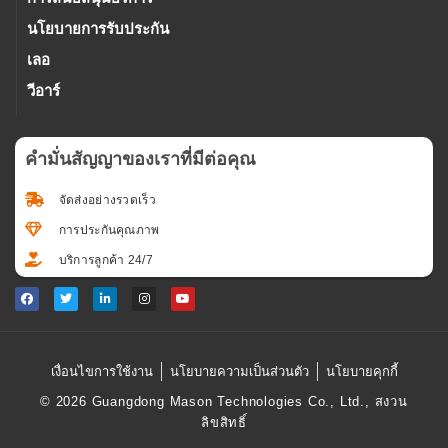
นโยบายการรับประกัน
เลอ
วีอาร์
คํามั่นสัญญาของเราที่มีต่อคุณ
จัดส่งอย่างรวดเร็ว
การประกันคุณภาพ
บริการลูกค้า 24/7
เงื่อนไขการใช้งาน
นโยบายความเป็นส่วนตัว
นโยบายคุกกี้
© 2026 Guangdong Mason Technologies Co., Ltd., สงวน
ลิขสิทธิ์