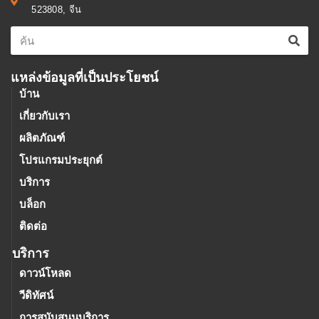
523808, จีน
แหล่งข้อมูลที่เป็นประโยชน์
บ้าน
เกี่ยวกับเรา
ผลิตภัณฑ์
โปรแกรมประยุกต์
บริการ
บล็อก
ติดต่อ
บริการ
ดาวน์โหลด
วีดิทัศน์
การสนับสนุนบริการ