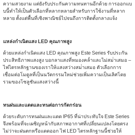
ความสวยงาม แต่ยังรับประกันความทนทานอีกด้วย การออกแบ
บนี้ทําให้เป็นตัวเลือกที่หลากหลายสําหรับการใช้งานที่หลาก
หลาย ตั้งแต่พื้นที่เชิงพาณิชย์ไปจนถึงการติดตั้งกลางแจ้ง
แหล่งกําเนิดแสง LED คุณภาพสูง
ด้วยแหล่งกําเนิดแสง LED คุณภาพสูง Este Series รับประกัน
ประสิทธิภาพแสงสูง บอกลาแสงที่หมองคล้ําและไม่สม่ําเสมอ –
ไฟไตรหลักฐานของเราให้แสงสว่างสม่ําเสมอ ตัวเลือกการ
เชื่อมต่อโมดูลที่เป็นนวัตกรรมใหม่ช่วยเพิ่มความเป็นเลิศโดย
รวมของโซลูชันแสงสว่างนี้
ทนฝนและแดดและทนต่อการกัดกร่อน
ด้วยระดับการทนฝนและแดด IP65 ที่น่าประทับใจ Este Series
จึงพร้อมที่จะเผชิญหน้ากับสภาพอากาศที่เปลี่ยนแปลงโดยตรง
ไม่ว่าจะฝนตกหรือแดดออก ไฟ LED ไตรหลักฐานนี้ช่วยให้