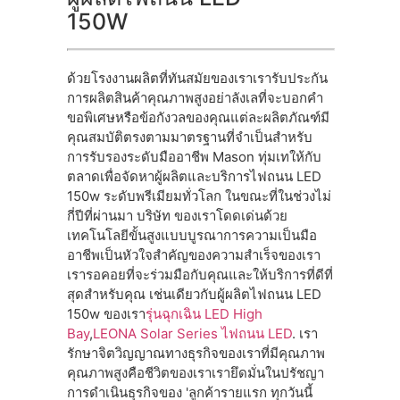
150W
ด้วยโรงงานผลิตที่ทันสมัยของเราเรารับประกัน
การผลิตสินค้าคุณภาพสูงอย่าลังเลที่จะบอกคํา
ขอพิเศษหรือข้อกังวลของคุณแต่ละผลิตภัณฑ์มี
คุณสมบัติตรงตามมาตรฐานที่จําเป็นสําหรับ
การรับรองระดับมืออาชีพ Mason ทุ่มเทให้กับ
ตลาดเพื่อจัดหาผู้ผลิตและบริการไฟถนน LED
150w ระดับพรีเมียมทั่วโลก ในขณะที่ในช่วงไม่
กี่ปีที่ผ่านมา บริษัท ของเราโดดเด่นด้วย
เทคโนโลยีขั้นสูงแบบบูรณาการความเป็นมือ
อาชีพเป็นหัวใจสําคัญของความสําเร็จของเรา
เรารอคอยที่จะร่วมมือกับคุณและให้บริการที่ดีที่
สุดสําหรับคุณ เช่นเดียวกับผู้ผลิตไฟถนน LED
150w ของเรา
รุ่นฉุกเฉิน LED High
Bay
,
LEONA Solar Series ไฟถนน LED
. เรา
รักษาจิตวิญญาณทางธุรกิจของเราที่มีคุณภาพ
คุณภาพสูงคือชีวิตของเราเรายึดมั่นในปรัชญา
การดําเนินธุรกิจของ 'ลูกค้ารายแรก ทุกวันนี้