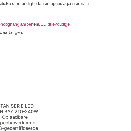
ecifieke omstandigheden en opgeslagen items in
-hooghanglampen
en
LED drievoudige
e waarborgen.
ITAN SERIE LED
H BAY 210-240W
Oplaadbare
spectiewerklamp,
8-gecertificeerde