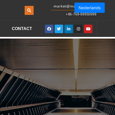
market@masonled.com
Nederlands
+86-769-89950999
CONTACT