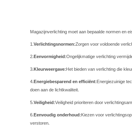
Magazijnverlichting moet aan bepaalde normen en eise
1.
Verlichtingsnormen:
Zorgen voor voldoende verlicht
2.
Eenvormigheid:
Ongelijkmatige verlichting vermi
3.
Kleurweergave:
Het bieden van verlichting die kle
4.
Energiebesparend en efficiënt:
Energiezuinige te
doen aan de lichtkwaliteit.
5.
Veiligheid:
Veiligheid prioriteren door verlichting
6.
Eenvoudig onderhoud:
Kiezen voor verlichtingso
verstoren.