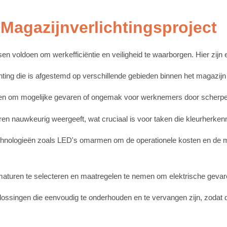
Magazijnverlichtingsproject
n voldoen om werkefficiëntie en veiligheid te waarborgen. Hier zijn 
ing die is afgestemd op verschillende gebieden binnen het magazijn om 
jden om mogelijke gevaren of ongemak voor werknemers door scherpe 
uren nauwkeurig weergeeft, wat cruciaal is voor taken die kleurherke
chnologieën zoals LED's omarmen om de operationele kosten en de mil
sarmaturen te selecteren en maatregelen te nemen om elektrische gev
plossingen die eenvoudig te onderhouden en te vervangen zijn, zodat 