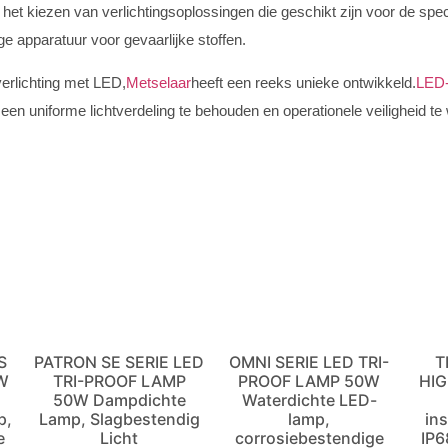
 het kiezen van verlichtingsoplossingen die geschikt zijn voor de sp
e apparatuur voor gevaarlijke stoffen.
erlichting met LED,
Metselaar
heeft een reeks unieke ontwikkeld.
LED
 een uniforme lichtverdeling te behouden en operationele veiligheid t
S
PATRON SE SERIE LED
OMNI SERIE LED TRI-
T
W
TRI-PROOF LAMP
PROOF LAMP 50W
HIG
50W Dampdichte
Waterdichte LED-
p,
Lamp, Slagbestendig
lamp,
in
e
Licht
corrosiebestendige
IP6