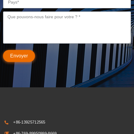
Envoyer
+86-13925712565
+86-769-89950999-8669