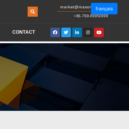
market@masonled.com
français
+86-769-89950999
CONTACT