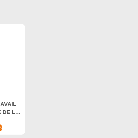
AVAIL
 DE LA
D LED
W, lampe
us
e à haute