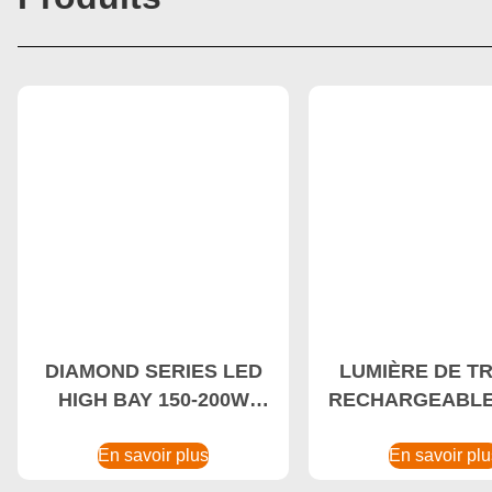
DIAMOND SERIES LED
LUMIÈRE DE TR
HIGH BAY 150-200W
RECHARGEABLE
Éclairage industriel
SÉRIE DIAMON
étanche et antichoc,
En savoir plus
HIGH BAY 80-100
En savoir pl
lampe d’inspection
de travail tactiqu