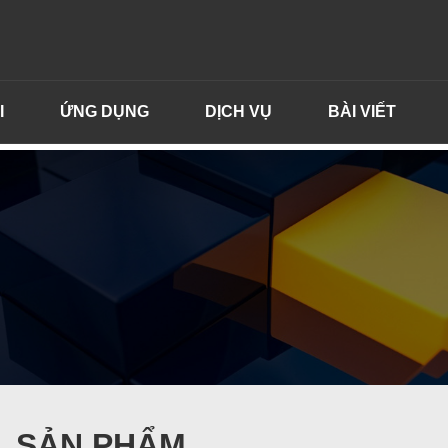
I
ỨNG DỤNG
DỊCH VỤ
BÀI VIẾT
SẢN PHẨM