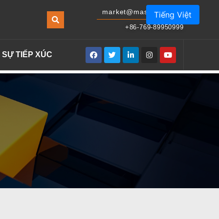
market@masonled.com
Tiếng Việt
+86-769-89950999
SỰ TIẾP XÚC