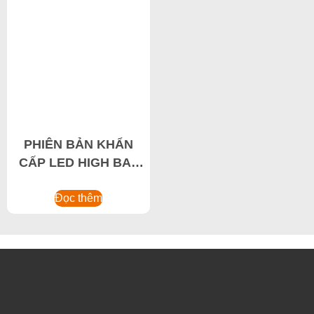
PHIÊN BẢN KHẨN
CẤP LED HIGH BAY
4-10W Đèn pha
chống cháy nổ khai
Đọc thêm
thác, Đèn hội thảo
gắn từ tính