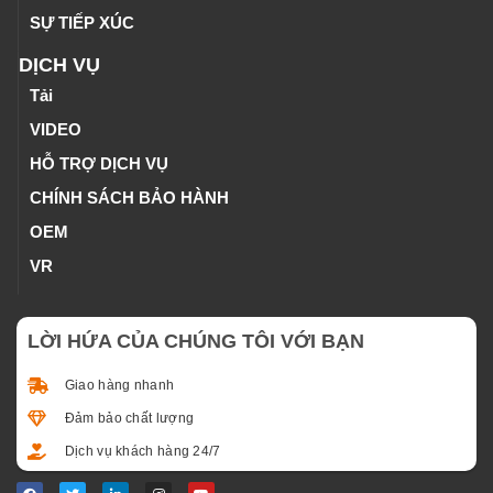
SỰ TIẾP XÚC
DỊCH VỤ
Tải
VIDEO
HỖ TRỢ DỊCH VỤ
CHÍNH SÁCH BẢO HÀNH
OEM
VR
LỜI HỨA CỦA CHÚNG TÔI VỚI BẠN
Giao hàng nhanh
Đảm bảo chất lượng
Dịch vụ khách hàng 24/7