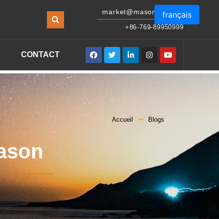
market@masonled.com
français
+86-769-89950999
CONTACT
Accueil
Blogs
Mason