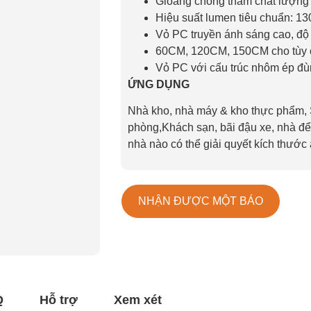
Gioăng chống thấm chất lượng
Hiệu suất lumen tiêu chuẩn: 13
Vỏ PC truyền ánh sáng cao, độ 
60CM, 120CM, 150CM cho tùy 
Vỏ PC với cấu trúc nhôm ép đù
ỨNG DỤNG
Nhà kho, nhà máy & kho thực phẩm, S
phòng,
Khách sạn, bãi đậu xe, nhà để 
nhà nào có thể giải quyết kích thước
NHẬN ĐƯỢC MỘT BÁO
Q
Hỗ trợ
Xem xét