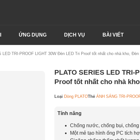
I
ỨNG DỤNG
DỊCH VỤ
BÀI VIẾT
LED TRI-PROOF LIGHT 30W Đèn LED Tri Proof tốt nhất cho nhà kho, Đèn 
PLATO SERIES LED TRI-P
Proof tốt nhất cho nhà kh
Loại
Dòng PLATO
Thẻ
ÁNH SÁNG TRI-PROO
Tính năng
Chống nước, chống bụi, chống 
Một mẻ tạo hình ống PC tích h