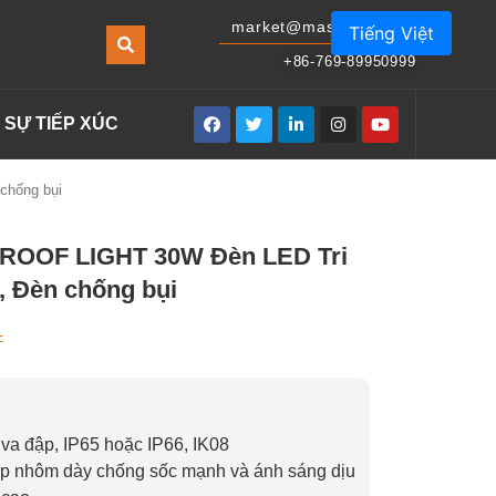
market@masonled.com
Tiếng Việt
+86-769-89950999
SỰ TIẾP XÚC
chống bụi
ROOF LIGHT 30W Đèn LED Tri
o, Đèn chống bụi
F
va đập, IP65 hoặc IP66, IK08
ợp nhôm dày chống sốc mạnh và ánh sáng dịu