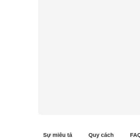
Sự miêu tả
Quy cách
FA