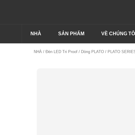
NHÀ
SẢN PHẨM
VỀ CHÚNG TÔ
NHÀ
/
Đèn LED Tri Proof
/
Dòng PLATO
/ PLATO SERIES 