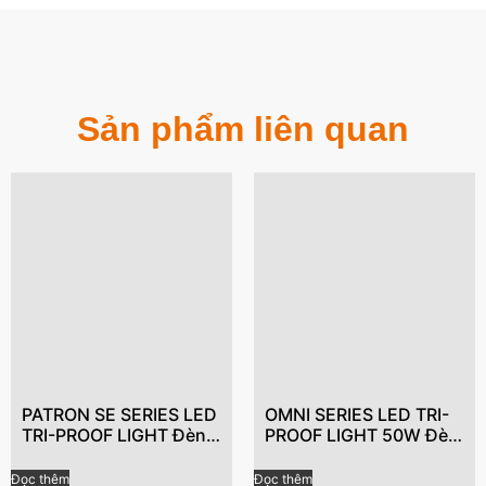
Sản phẩm liên quan
PATRON SE SERIES LED
OMNI SERIES LED TRI-
TRI-PROOF LIGHT Đèn
PROOF LIGHT 50W Đèn
LED chống thấm 20W,
LED chống thấm nước,
Chiếu sáng nhà để xe
Ánh sáng chống ăn
Đọc thêm
Đọc thêm