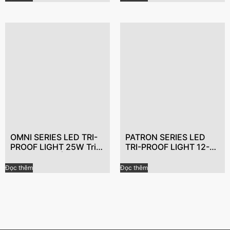
mòn
OMNI SERIES LED TRI-
PATRON SERIES LED
PROOF LIGHT 25W Tri-
TRI-PROOF LIGHT 12-
proof Light, Ánh sáng
32W Đèn LED IP65, Đèn
chống thấm nước
chống bụi
Đọc thêm
Đọc thêm