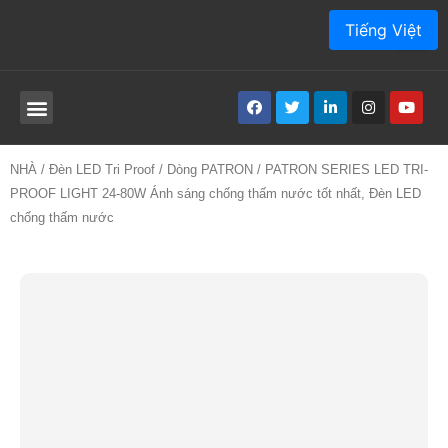
Tiếng Việt
SẢN PHẨM
VỀ CHÚNG TÔI
ỨNG DỤNG
DỊCH VỤ
BÀI VIẾT
SỰ TIẾP XÚC
NHÀ
/
Đèn LED Tri Proof
/
Dòng PATRON
/ PATRON SERIES LED TRI-
PROOF LIGHT 24-80W Ánh sáng chống thấm nước tốt nhất, Đèn LED
chống thấm nước