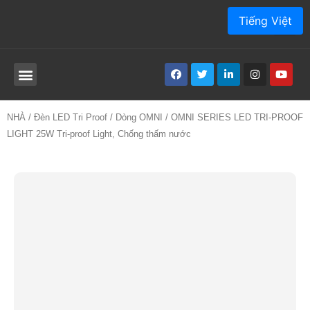
Tiếng Việt
SẢN PHẨM
VỀ CHÚNG TÔI
ỨNG DỤNG
DỊCH VỤ
BÀI VIẾT
SỰ TIẾP XÚC
NHÀ
/
Đèn LED Tri Proof
/
Dòng OMNI
/ OMNI SERIES LED TRI-PROOF
LIGHT 25W Tri-proof Light, Chống thấm nước