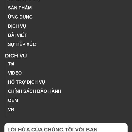
SẢN PHẨM
ỨNG DỤNG
DỊCH VỤ
BÀI VIẾT
SỰ TIẾP XÚC
DỊCH VỤ
Tải
VIDEO
HỖ TRỢ DỊCH VỤ
CHÍNH SÁCH BẢO HÀNH
OEM
VR
LỜI HỨA CỦA CHÚNG TÔI VỚI BẠN