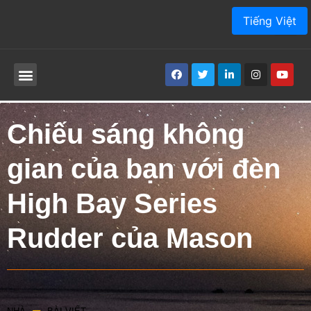
Tiếng Việt
SẢN PHẨM
VỀ CHÚNG TÔI
ỨNG DỤNG
DỊCH VỤ
BÀI VIẾT
SỰ TIẾP XÚC
Chiếu sáng không
gian của bạn với đèn
High Bay Series
Rudder của Mason