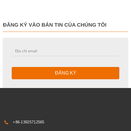
ĐĂNG KÝ VÀO BẢN TIN CỦA CHÚNG TÔI
ĐĂNG KÝ
+86-13925712565