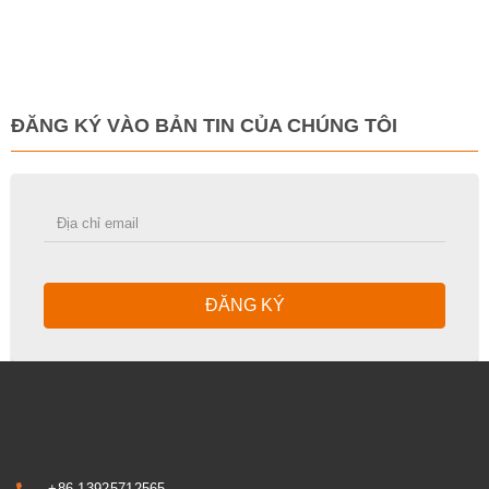
ĐĂNG KÝ VÀO BẢN TIN CỦA CHÚNG TÔI
ĐĂNG KÝ
+86-13925712565