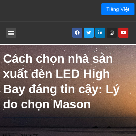
Tiếng Việt
SẢN PHẨM
VỀ CHÚNG TÔI
ỨNG DỤNG
DỊCH VỤ
BÀI VIẾT
SỰ TIẾP XÚC
Cách chọn nhà sản
xuất đèn LED High
Bay đáng tin cậy: Lý
do chọn Mason