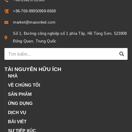
+86-769-89950999-8669
market@masonled.com
Số 1, Đường công nghiệp số 1 phía Tây, Hồ Tùng Sơn, 523808
Đông Quan, Trung Quốc
TÀI NGUYÊN HỮU ÍCH
NHÀ
VỀ CHÚNG TÔI
SẢN PHẨM
ỨNG DỤNG
DỊCH VỤ
BÀI VIẾT
SỰ TIẾP XÚC