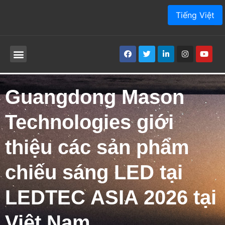
Tiếng Việt
SẢN PHẨM
VỀ CHÚNG TÔI
ỨNG DỤNG
DỊCH VỤ
BÀI VIẾT
SỰ TIẾP XÚC
Guangdong Mason
Technologies giới
thiệu các sản phẩm
chiếu sáng LED tại
LEDTEC ASIA 2026 tại
Việt Nam