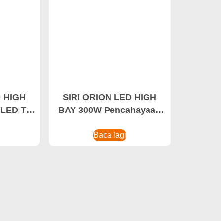
D HIGH
SIRI ORION LED HIGH
LED Tri-
BAY 300W Pencahayaan
D Kalis
Gudang, Cahaya Kalis
Baca lagi
Debu