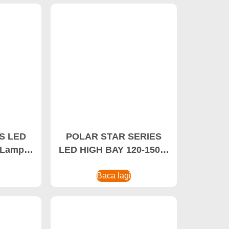
S LED
POLAR STAR SERIES
 Lampu
LED HIGH BAY 120-150W
tupan,
Magnetic Mount
D Lumen
Workshop Light, Lampu
Baca lagi
Bengkel Tahan Suhu
Rendah