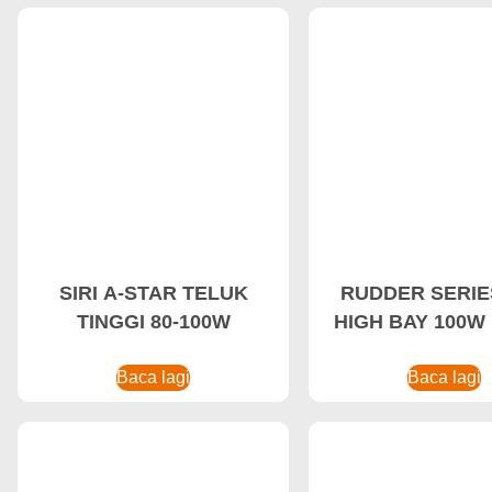
SIRI A-STAR TELUK
RUDDER SERIE
TINGGI 80-100W
HIGH BAY 100W
Kerja Kalis Le
Baca lagi
Lampu Kerja LE
Baca lagi
Tinggi