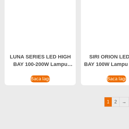
LUNA SERIES LED HIGH
SIRI ORION LE
BAY 100-200W Lampu
BAY 100W Lampu 
Kerja Pemeriksaan Boleh
proof, Lampu LE
Dicas Semula, Lampu
Baca lagi
Baca lagi
Air
Kerja Perindustrian Dinilai
IP68
1
2
→