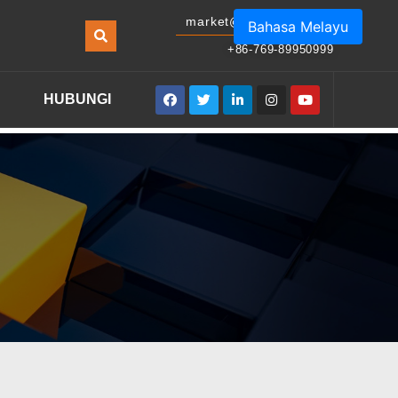
market@masonled.com
Bahasa Melayu
+86-769-89950999
HUBUNGI