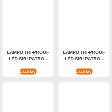
LAMPU TRI-PROOF
LAMPU TRI-PROOF
LED SIRI PATRON
LED SIRI PATRON
12-32W IP65 LED
20-45W Pencahayaan
Light, Lampu Kalis
Baca lagi
LED Perindustrian,
Baca lagi
Habuk
Pencahayaan
Gudang