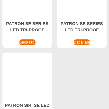
PATRON SE SERIES
PATRON SE SERIES
LED TRI-PROOF
LED TRI-PROOF
LIGHT 20W Lampu
LIGHT 40W Lampu
LED Tri-proof,
Baca lagi
Tahan Kakisan,
Baca lagi
Pencahayaan Garaj
Pencahayaan
Gudang
PATRON SIRI SE LED