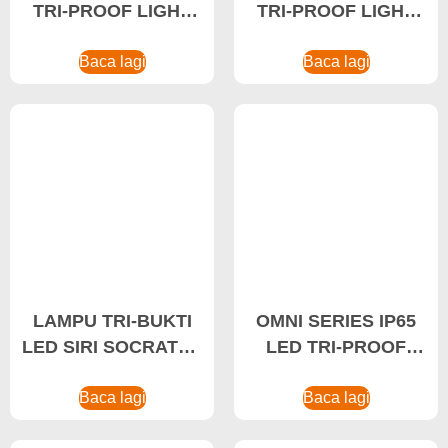
TRI-PROOF LIGHT
TRI-PROOF LIGHT
20W-50W Tri-proof
24-80W Lampu Tri-
LED Light，Industrial
Baca lagi
proof Terbaik, Lampu
Baca lagi
LED Lighting
LED Kalis Air
LAMPU TRI-BUKTI
OMNI SERIES IP65
LED SIRI SOCRATES
LED TRI-PROOF
12-45W
LIGHT 65W Dust
Baca lagi
Light, Lampu LED
Baca lagi
Kalis Air