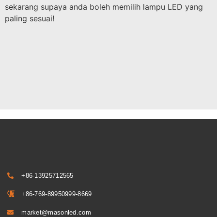
sekarang supaya anda boleh memilih lampu LED yang
paling sesuai!
+86-13925712565
+86-769-89950999-8669
market@masonled.com