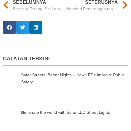
SEBELUMNYA
SETERUSNYA
Bersinar Terang: Siri Lampu Jalan LED ORO oleh Mason
Memberi Penerangan tentang Kecekapan: Siri Kemudi High Bay 150W daripada Mason
CATATAN TERKINI
Safer Streets, Better Nights – How LEDs Improve Public
Safety
Illuminate the world with Solar LED Street Lights