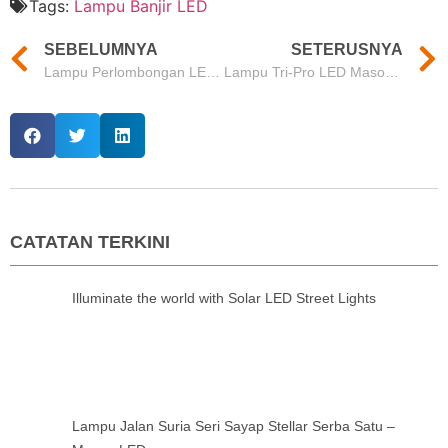
Tags:
Lampu Banjir LED
SEBELUMNYA
SETERUSNYA
Lampu Perlombongan LED Mason 200W: Ketahanan Gred Perindustrian • Penjimatan Tenaga 70% • Waranti 5 Tahun
Lampu Tri-Pro LED Mason: Ketahanan Lasak, Kecekapan Berpatutan
CATATAN TERKINI
Illuminate the world with Solar LED Street Lights
Lampu Jalan Suria Seri Sayap Stellar Serba Satu –