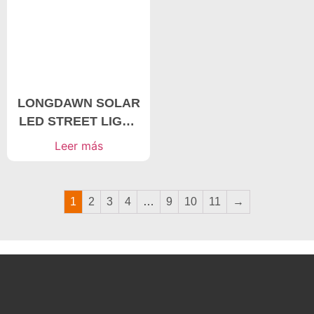
LONGDAWN SOLAR
LED STREET LIGHT
20-50W Solar street
Leer más
light manufacturer
1
2
3
4
…
9
10
11
→