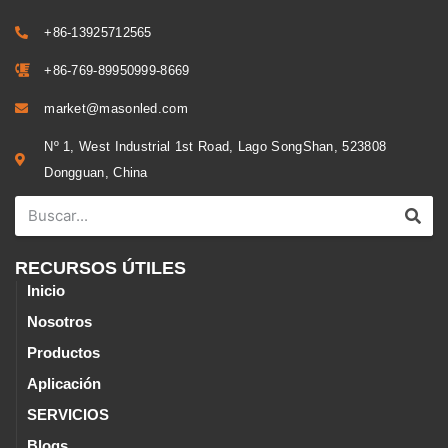
+86-13925712565
+86-769-89950999-8669
market@masonled.com
Nº 1, West Industrial 1st Road, Lago SongShan, 523808
Dongguan, China
RECURSOS ÚTILES
Inicio
Nosotros
Productos
Aplicación
SERVICIOS
Blogs