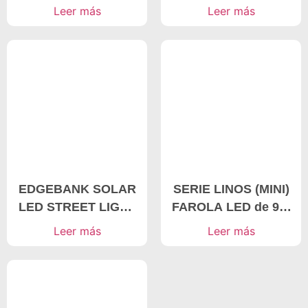
APEXGLARE
20W-50W Tri-proof
Leer más
Leer más
Iluminación lineal
LED Light，Industrial
comercial, Luz LED
LED Lighting
lineal
EDGEBANK SOLAR
SERIE LINOS (MINI)
LED STREET LIGHT
FAROLA LED de 90-
20-50W Solar street
120W Farolas LED
Leer más
Leer más
light manufacturer
inteligentes, mejor
fabricante de farolas
LED, adaptación de
farolas LED