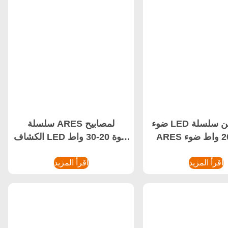
ضوء LED كاشف من سلسلة
سلسلة ARES لمصابيح
ARES بقوة 200 واط ضوء
الكشاف LED بقوة 20-30 واط
مقاوم للماء
مصنع
اقرأ المزيد
اقرأ المزيد