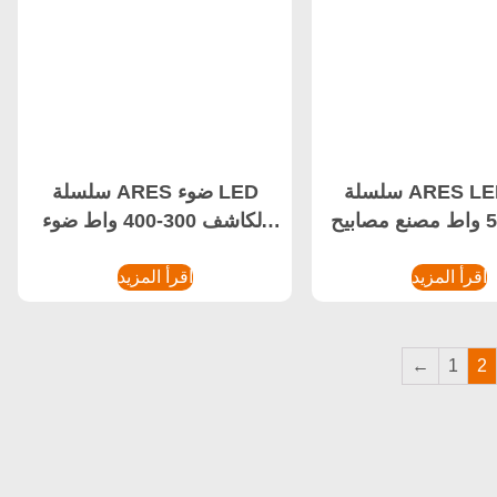
سلسلة ARES LED LED
سلسلة ARES ضوء LED
كشاف 50 واط مصنع مصابيح
الكاشف 300-400 واط ضوء
LED
LED عالي الطاقة، ضوء LED
اقرأ المزيد
اقرأ المزيد
كشاف للملعب، ضوء LED
كشاف للملعب
←
1
2