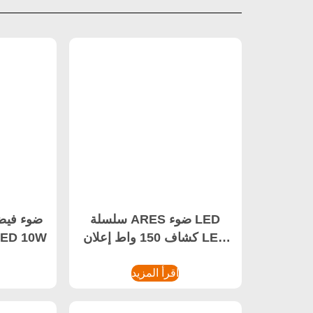
سلسلة ARES ضوء LED
ضوء فيضا
كشاف 150 واط إعلان LED
من سلسلة 0W
كشاف
اقرأ المزيد