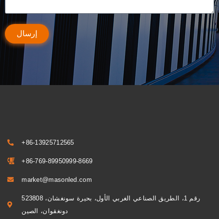
إرسال
+86-13925712565
+86-769-89950999-8669
market@masonled.com
رقم 1، الطريق الصناعي الغربي الأول، بحيرة سونغشان، 523808
دونغقوان، الصين