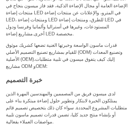
الإضاءة العامة أو مجال الإضاءة الذكية، فقد فاز ميسون بنجاح في
منتجات إضاءة LED في المترو، والإعلانات عن منتجات إضاءة
LED، ومنتجات إضاءة LED للطرق، ومنتجات إضاءة LED في
المستودعات، وغيرها في أستراليا وألمانيا وفرنسا ودول
مشاريع إضاءة LED مخصصة.
أخرى.
قدرات ماسون الواسعة وخبرتها الغنية تضعها كشريك موثوق
للقيام بمشاريع تصنيع التصميم الأصلي (ODM) وتصنيع المعدات
إليك كيف يتفوق ميسون في تلبية متطلبات
الأصلية (OEM).
مشاريع ODM وOEM:
خبرة التصميم
لدى ميسون فريق من المصممين والمهندسين المهرة الذين
يمتلكون الخبرة لابتكار وتطوير حلول إضاءة مبتكرة بناء على
متطلبات المشروع المحددة. سواء كان ذلك بتخصيص تصميم قائم
أو بإنشاء منتج جديد كليا، تضمن قدرات تصميم ماسون تلبية
مواصفات العملاء بفعالية.