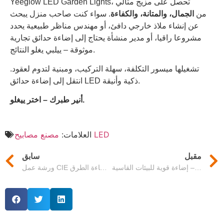
Yeeglow LED Garden Lights، تحصل على مزيج مثالي
من
الجمال، والمتانة، والكفاءة
. سواء كنت صاحب منزل يبحث
عن إنشاء ملاذ خارجي دافئ، أو مهندس مناظر طبيعية يحدد
مشروعا راقيا، أو مدير منشأة يحتاج إلى إضاءة حدائق تجارية
موثوقة – ييلبي يغلو النتائج.
تشغيلها ميسور التكلفة، سهلة التركيب، ومبنية لتدوم لعقود.
انتقل إلى إضاءة حدائق LED ذكية وأنيقة.
أنير طبرك – اختر ييغلو.
مصنع مصابيح LED
العلامات:
مقبل
سابق
إضاءة قوية للبيئات القاسية – IK10، IP66 ومنطقة التعدين جاهزة
ورشة عمل CIE حول المواضيع المستقبلية في إضاءة الطرق