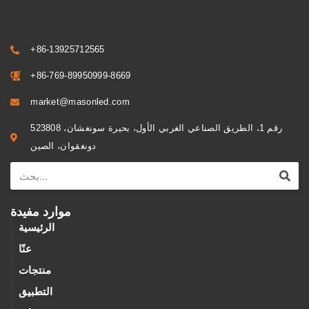
+86-13925712565
+86-769-89950999-8669
market@masonled.com
رقم 1، الطريق الصناعي الغربي الأول، بحيرة سونغشان، 523808
دونغقوان، الصين
موارد مفيدة
الرئيسية
عنّا
منتجات
التطبيق