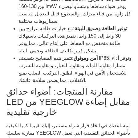
بين 130-160 lm/W. يوفر ضواء ساطعا ومتساو ليضيء
كل زاوية من فناء منزلك، والسطوع قابل للتعديل ليناسب
سيناريوهات مختلفة.
توفير الطاقة وصديق للبيئة:
مع خيارات طاقة تتراوح بين
30 واط إلى 150 واط، تتميز هذه التركيبات باستهلاك
طاقة منخفض مع الحفاظ على إنتاج عالي، مما يوفر
بشكل كبير تكاليف الطاقة ويحمي البيئة.
آمن وموثوق:
تتميز هذه المصابيح بتصنيف IP65، وتوفر أداء
ممتازا مقاوما للماء، ومقاوما للغبار، ومقاومة للتسرب
للاستخدام الآمن في الهواء الطلق. التركيب الصلب يمنع
الانقلاب، مما يضمن سلامة عائلتك.
مقارنة المنتجات: أضواء حدائق
LED من YEEGLOW مقابل إضاءة
خارجية تقليدية
لمساعدتك في اتخاذ قرار شراء مستنير، إليك تقييما كميا لكيفية
مقارنة سلسلة YEEGLOW بأضواء الحدائق التقليدية التي تعمل