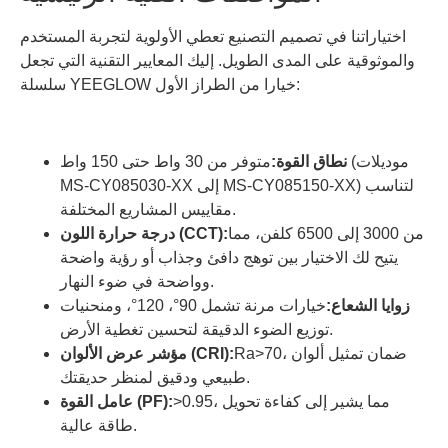
اختياراتنا في تصميم التصنيع تعطي الأولوية لتجربة المستخدم
والموثوقية على المدى الطويل. إليك المعايير التقنية التي تجعل
سلسلة YEEGLOW خيارا من الطراز الأول:
نطاق القوة:
متوفر من 30 واط حتى 150 واط (موديلات
MS-CY085030-XX إلى MS-CY085150-XX) لتناسب
مقاييس المشاريع المختلفة.
من 3000 إلى 6500 كلفن، مما
درجة حرارة اللون (CCT):
يتيح لك الاختيار بين توهج دافئ وجذاب أو رؤية واضحة
وواضحة في ضوء النهار.
زوايا الشعاع:
خيارات مرنة تشمل 90°، 120°، ومنحنيات
توزيع الضوء الدقيقة لتحسين تغطية الأرض.
Ra>70، ضمان تمثيل ألوان
مؤشر عرض الألوان (CRI):
طبيعي ودقيق لمنظر حديقتك.
>0.95، مما يشير إلى كفاءة تحويل
عامل القوة (PF):
طاقة عالية.