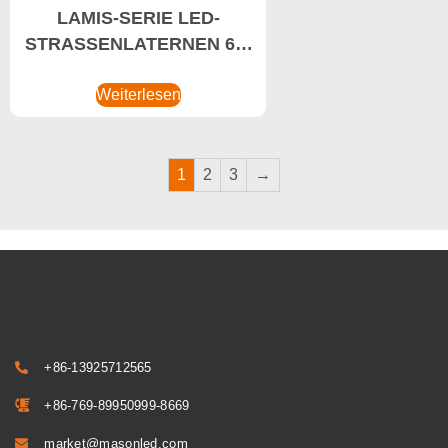
LAMIS-SERIE LED-
STRASSENLATERNEN 60-
100W LED-
Straßenlaternenhersteller,
Weiterlesen
Smarte LED-
Straßenlaternen, Smarte
Lichtsteuerung
1
2
3
→
+86-13925712565
+86-769-89950999-8669
market@masonled.com