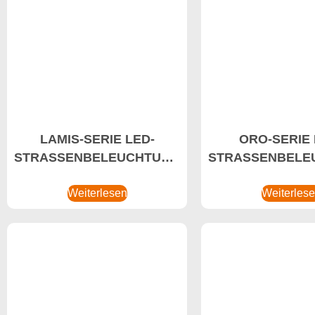
LAMIS-SERIE LED-
ORO-SERIE 
STRASSENBELEUCHTUNG
STRASSENBELE
20-50W LED-
100-170W Indust
Straßenlaternenhersteller,
Weiterlesen
Beleuchtungslö
Weiterles
Smarte LED-
Energiesparl
Straßenlaternen, Smarte
dimmbare 
Lichtsteuerung
Straßenlate