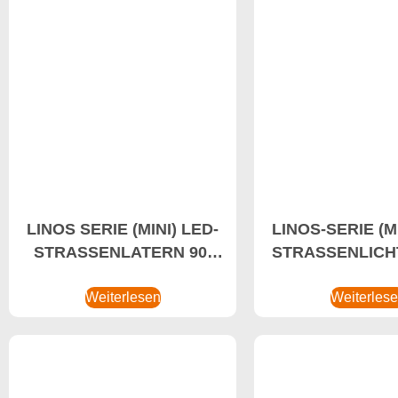
LINOS SERIE (MINI) LED-
LINOS-SERIE (MI
STRASSENLATERN 90-
STRASSENLICHT
120W Smart LED
160W Smart
Straßenlaternen, Bester
Weiterlesen
Straßenlaternen
Weiterles
Hersteller von LED-
Hersteller vo
Leuchten, Nachrüstung
Leuchten, 
von LED-Straßenlaternen
Straßenlate
Nachrüst