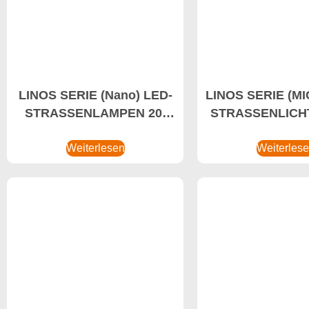
LINOS SERIE (Nano) LED-
LINOS SERIE (M
STRASSENLAMPEN 20-
STRASSENLICHT
50W Smarte LED-
Smart L
Straßenlaternen, Bester
Weiterlesen
Straßenlaternen
Weiterles
Hersteller von LED-
Hersteller vo
Leuchten, Energiesparende
Leuchten, Energi
LED-Lichter
LED-Licht