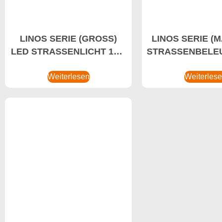
LINOS SERIE (GROSS)
LINOS SERIE (M
LED STRASSENLICHT 170-
STRASSENBELE
220W LED-LED-
230-300W 
Beleuchtung für
Weiterlesen
Beleuchtung
Weiterles
Energieeffizienz, China
Energieeffizien
LED Straßenbeleuchtung,
LED Straßenbele
Smart LED
Smart L
Straßenbeleuchtung
Straßenbeleu